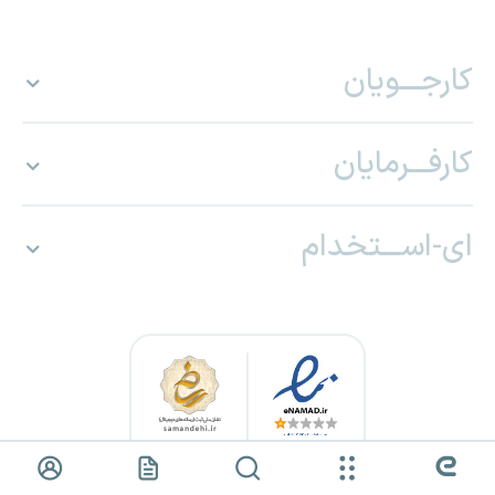
کارجـــویان
کارفـــرمایان
ای-اســـتخدام