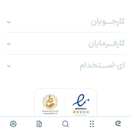
کارجـــویان
کارفـــرمایان
ای-اســـتخدام