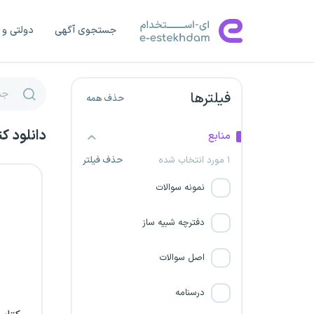
سازمان دیوان عدالت اداری
جستجوی آگهی
دولتی و 
شرکت پتروشیمی مسجد
سلیمان
فیلترها
حذف همه
نیروگاه اتمی بوشهر
دانلود ک
منابع
شرکت پتروشیمی میاندوآب
۱ مورد انتخاب شده
حذف فیلتر
سازمان اوقاف و امور خیریه
نمونه سوالات
پتروشیمی ایلام
دفترچه شبیه ساز
سازمان امور عشایر ایران
اصل سوالات
پتروشیمی کیمیای پارس
درسنامه
خاورمیانه