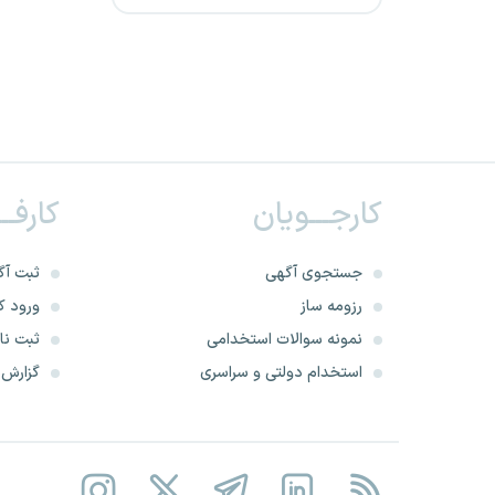
وزارت دادگستری
شرکت پتروشیمی باختر
وزارت صنعت، معدن و تجارت
کارجـــویان
کارفــ
مرکز آمار ایران
سازمان ملی بهره‌وری ایران
جستجوی آگهی
ثبت آگ
رزومه ساز
ورود کا
شرکت پتروشیمی شهید
نمونه سوالات استخدامی
ثبت نام
تندگویان
استخدام دولتی و سراسری
گزارش‌ه
شرکت پتروشیمی خارک
شرکت پترو پارس