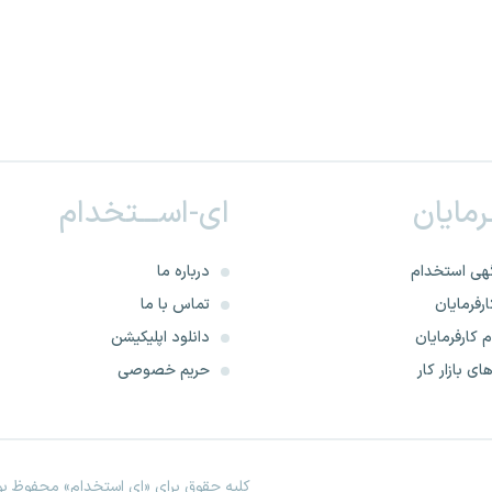
ـرمایان
ای-اســـتخدام
هی استخدام
درباره ما
رفرمایان
تماس با ما
 کارفرمایان
دانلود اپلیکیشن
ای بازار کار
حریم خصوصی
کلیه حقوق برای «ای استخدام» محفوظ بود