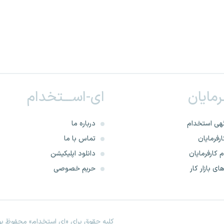
ـرمایان
ای-اســـتخدام
هی استخدام
درباره ما
رفرمایان
تماس با ما
 کارفرمایان
دانلود اپلیکیشن
ای بازار کار
حریم خصوصی
کلیه حقوق برای «ای استخدام» محفوظ بود