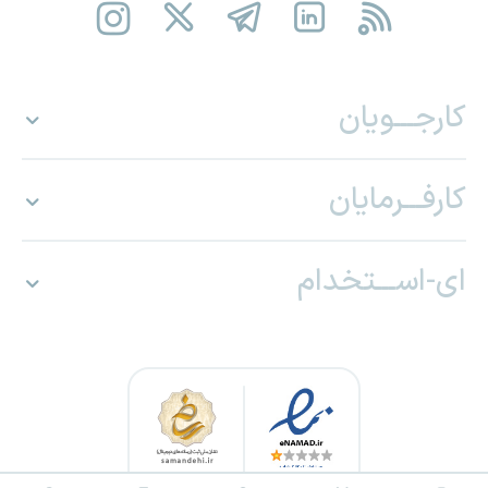
کارجـــویان
کارفـــرمایان
ای-اســـتخدام