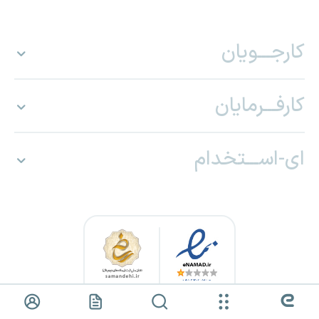
کارجـــویان
کارفـــرمایان
ای-اســـتخدام