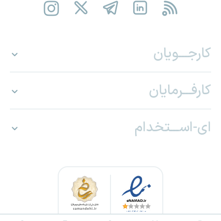
کارجـــویان
کارفـــرمایان
ای-اســـتخدام