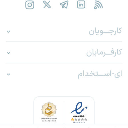
کارجـــویان
کارفـــرمایان
ای-اســـتخدام