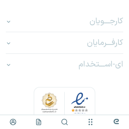
کارجـــویان
کارفـــرمایان
ای-اســـتخدام