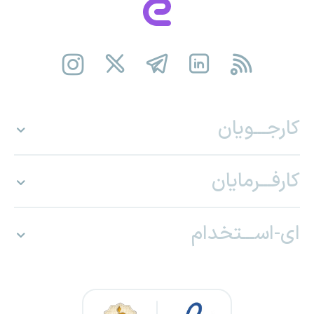
کارجـــویان
کارفـــرمایان
ای-اســـتخدام