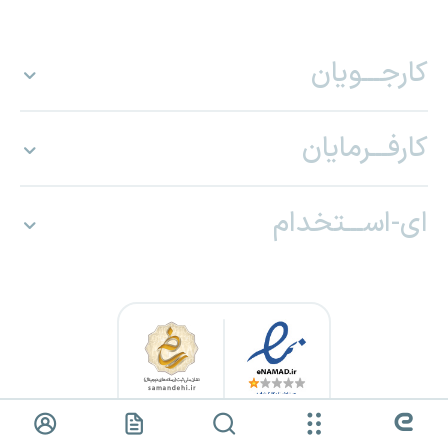
کارجـــویان
کارفـــرمایان
ای-اســـتخدام