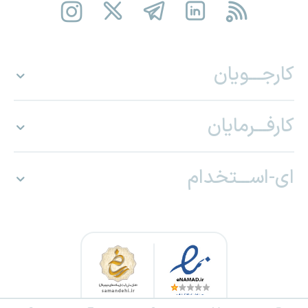
کارجـــویان
کارفـــرمایان
ای-اســـتخدام