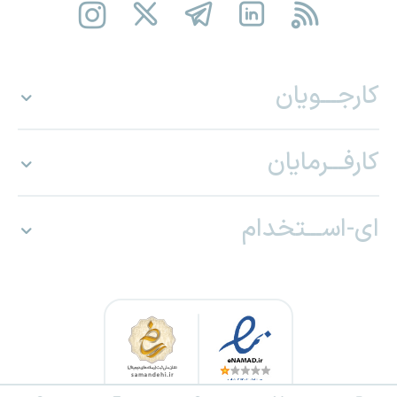
کارجـــویان
کارفـــرمایان
ای-اســـتخدام