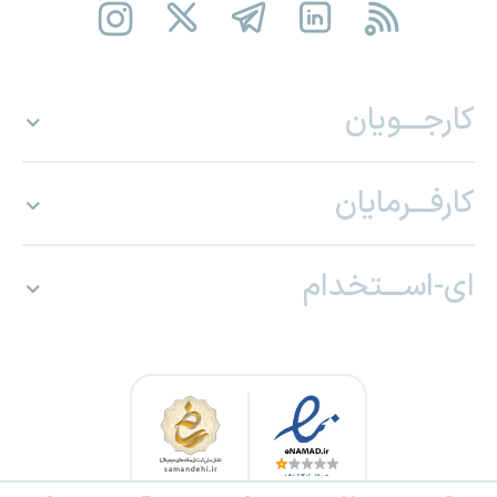
کارجـــویان
کارفـــرمایان
ای-اســـتخدام