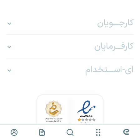
کارجـــویان
کارفـــرمایان
ای-اســـتخدام