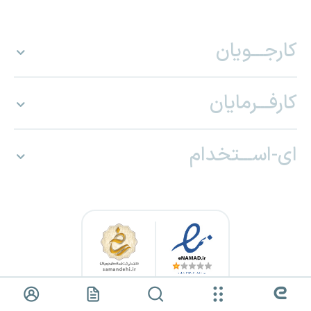
کارجـــویان
کارفـــرمایان
ای-اســـتخدام