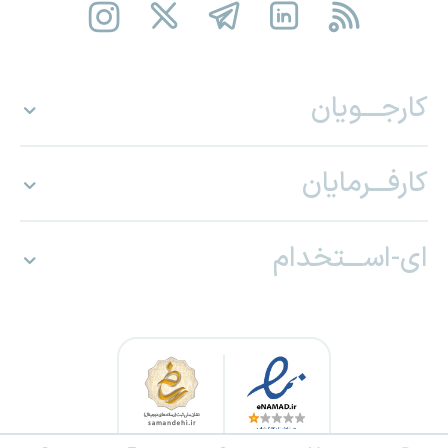
کارجـــویان
کارفـــرمایان
ای-اســـتخدام