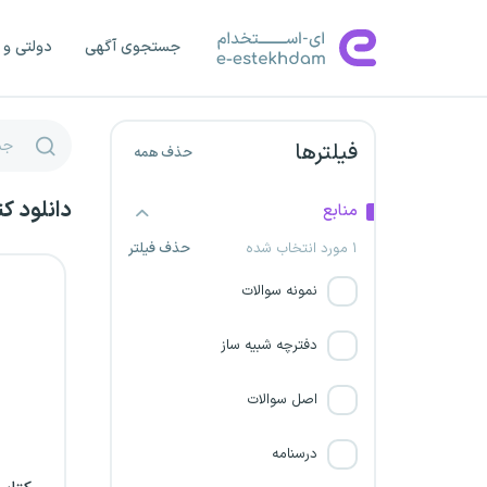
شرکت پتروشیمی بوعلی سینا
جستجوی آگهی
دولتی و 
سازمان دیوان عدالت اداری
شرکت پتروشیمی مسجد
فیلترها
حذف همه
سلیمان
دانلود ک
منابع
نیروگاه اتمی بوشهر
۱ مورد انتخاب شده
حذف فیلتر
شرکت پتروشیمی میاندوآب
نمونه سوالات
سازمان اوقاف و امور خیریه
دفترچه شبیه ساز
پتروشیمی ایلام
اصل سوالات
سازمان امور عشایر ایران
درسنامه