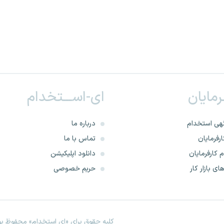
ـرمایان
ای-اســـتخدام
هی استخدام
درباره ما
رفرمایان
تماس با ما
 کارفرمایان
دانلود اپلیکیشن
ای بازار کار
حریم خصوصی
کلیه حقوق برای «ای استخدام» محفوظ بود