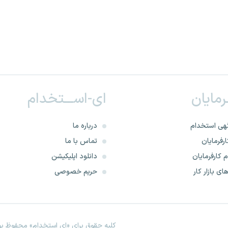
ـرمایان
ای-اســـتخدام
هی استخدام
درباره ما
رفرمایان
تماس با ما
 کارفرمایان
دانلود اپلیکیشن
ای بازار کار
حریم خصوصی
کلیه حقوق برای «ای استخدام» محفوظ بود