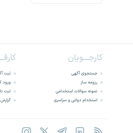
شرکت هواپیمایی جمهوری
اسلامی ایران هما
شرکت گهر انرژی سیرجان
بانک سرمایه
کارجـــویان
کارفــ
شرکت صنعتی و معدنی
چادرملو
جستجوی آگهی
ثبت آگ
موسسه حسابرسی تامین
رزومه ساز
ورود کا
اجتماعی
نمونه سوالات استخدامی
ثبت نام
استخدام دولتی و سراسری
گزارش‌ه
شرکت پارس سویچ
شرکت صنایع چوب و کاغذ
مازندران