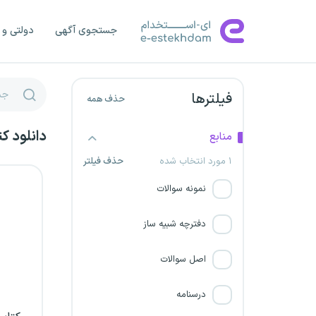
شرکت فولاد سفیددشت
جستجوی آگهی
دولتی و 
شرکت رعد توان الکتریک
شرکت توزیع نیروی برق قزوین
فیلترها
حذف همه
گروه خدمات مدیریت بصیر
دانلود ک
منابع
۱ مورد انتخاب شده
حذف فیلتر
شرکت زغال سنگ البرز مرکزی
نمونه سوالات
بانک گردشگری
دفترچه شبیه ساز
مرکز جامع سرطان بیمارستان
برکت
اصل سوالات
شرکت آرامش سازان امین
درسنامه