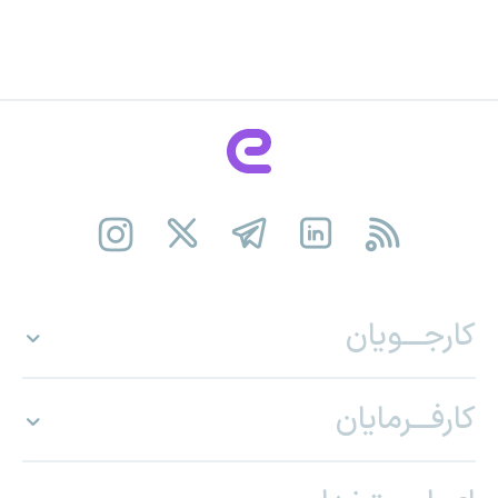
کارجـــویان
کارفـــرمایان