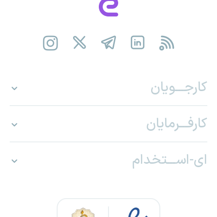
کارجـــویان
کارفـــرمایان
ای-اســـتخدام