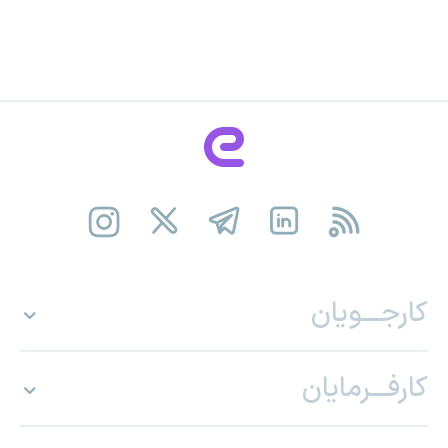
کارجـــویان
کارفـــرمایان