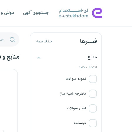
شرکت گسترش و نوسازی
جستجوی آگهی
دولتی و 
معادن خاورمیانه
صنایع پوشش ایران
فیلترها
حذف همه
شرکت پارس فانل
منابع و 
منابع
شرکت پالایش نفت تبریز
انتخاب کنید
شرکت مجتمع صنعتی اسفراین
نمونه سوالات
شرکت آرمان نیروی سبلان
دفترچه شبیه ساز
شرکت پیمان غرب
اصل سوالات
شرکت پیمانکاری برق و صنعت
درسنامه
رایان