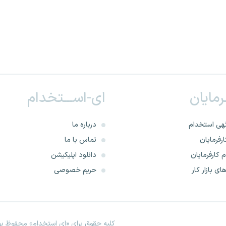
ـرمایان
ای-اســـتخدام
هی استخدام
درباره ما
رفرمایان
تماس با ما
 کارفرمایان
دانلود اپلیکیشن
ای بازار کار
حریم خصوصی
کلیه حقوق برای «ای استخدام» محفوظ بود