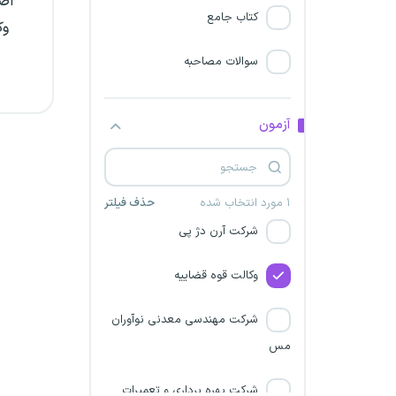
اص
کتاب جامع
ارتش جمهوری اسلامی ایران
ه
سوالات مصاحبه
شرکت پاریز پیشرو صنعت
توسعه
آزمون
شرکت گهرروش سیرجان
نیروی دریایی ارتش
۱ مورد انتخاب شده
حذف فیلتر
شرکت آرن دژ پی
وکالت قوه قضاییه
شرکت مهندسی معدنی نوآوران
مس
شرکت بهره برداری و تعمیرات