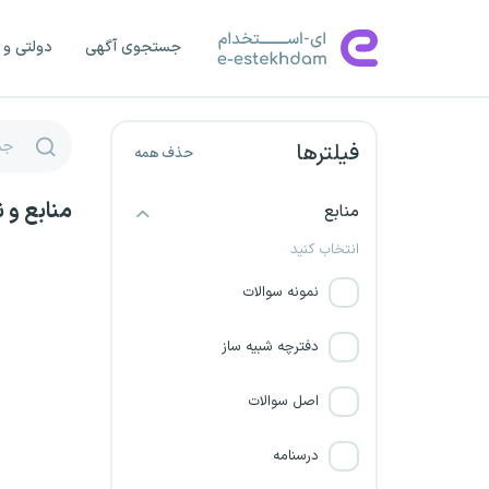
شرکت برق منطقه ای تهران
جستجوی آگهی
دولتی و 
شرکت معراج گستر ماهشهر
شرکت قند چناران
فیلترها
حذف همه
بابک مس ایرانیان
منابع و 
منابع
کنکور فرهنگیان
انتخاب کنید
نمونه سوالات
بانک توسعه تعاون
دفترچه شبیه ساز
نیروگاه سیکل ترکیبی یزد
اصل سوالات
دانشگاه امام حسین
درسنامه
شرکت مترو منطقه اصفهان