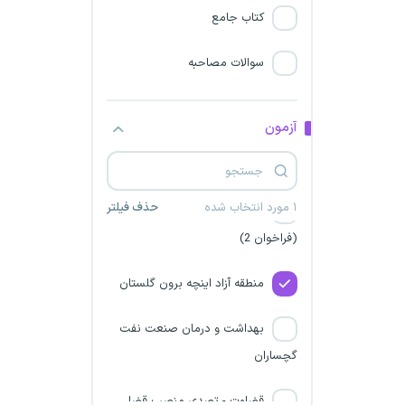
کتاب جامع
توزیع نیروی برق استان لرستان
سوالات مصاحبه
شرکت برق استان خراسان
شمالی
آزمون
شرکت‌های آب و فاضلاب
سراسری
۱ مورد انتخاب شده
حذف فیلتر
شرکت معدنی و صنعتی گل گهر
(فراخوان 2)
منطقه آزاد اینچه برون گلستان
بهداشت و درمان صنعت نفت
گچساران
قضاوت - تصدی منصب قضا