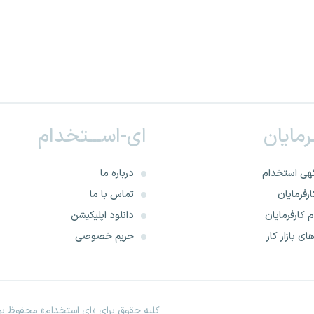
ـرمایان
ای-اســـتخدام
هی استخدام
درباره ما
رفرمایان
تماس با ما
 کارفرمایان
دانلود اپلیکیشن
ای بازار کار
حریم خصوصی
کلیه حقوق برای «ای استخدام» محفوظ بود