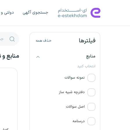
گروه ملی صنعتی فولاد ایران
جستجوی آگهی
دولتی و 
شرکت نظم آوران صنعت و
معدن گل گهر
فیلترها
حذف همه
شرکت پتروکیمیای ابن سینا
منابع و 
منابع
شرکت آرمان گهر سیرجان
انتخاب کنید
شرکت مهندسی اوژن تدبیر
نمونه سوالات
پارس
دفترچه شبیه ساز
شرکت گهر همکار
اصل سوالات
شرکت پژوهان قدرت نیرو
درسنامه
شرکت گسترش و نوسازی