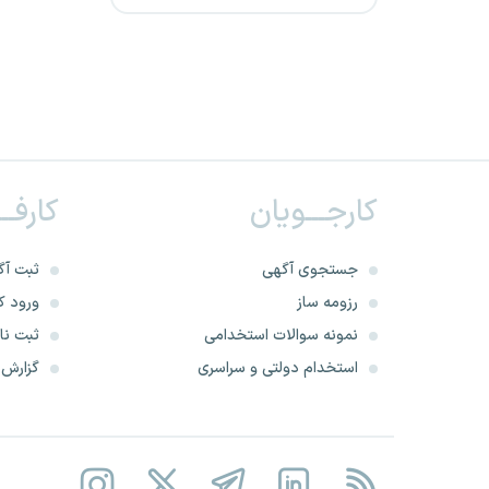
شرکت پاریز پیشرو صنعت
توسعه
شرکت گهرروش سیرجان
نیروی دریایی ارتش
کارجـــویان
کارفــ
شرکت آرن دژ پی
جستجوی آگهی
ثبت آگ
وکالت قوه قضاییه
رزومه ساز
ورود کا
نمونه سوالات استخدامی
ثبت نام
شرکت مهندسی معدنی نوآوران
استخدام دولتی و سراسری
گزارش‌ه
مس
شرکت بهره برداری و تعمیرات
نیروگاه صبا