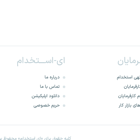
ـرمایان
ای-اســـتخدام
هی استخدام
درباره ما
رفرمایان
تماس با ما
 کارفرمایان
دانلود اپلیکیشن
ای بازار کار
حریم خصوصی
کلیه حقوق برای «ای استخدام» محفوظ بود