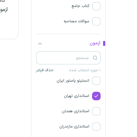
دان
کتاب جامع
آزمو
شهرداری چهارمحال و بختیاری
سوالات مصاحبه
شرکت داوین گستر پاژ
شرکت راه اندازی و بهره برداری
آزمون
صنایع نفت (اویکو)
شرکت چدن کویر خاوران
۱ مورد انتخاب شده
حذف فیلتر
انستیتو پاستور ایران
استانداری تهران
استانداری همدان
استانداری مازندران