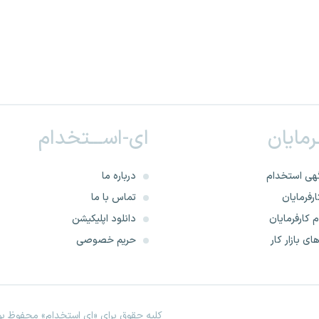
ـرمایان
ای-اســـتخدام
هی استخدام
درباره ما
رفرمایان
تماس با ما
 کارفرمایان
دانلود اپلیکیشن
ای بازار کار
حریم خصوصی
کلیه حقوق برای «ای استخدام» محفوظ بود