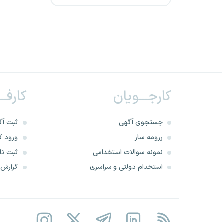
نهاد ریاست جمهوری
استانداری گلستان
شرکت مهندسین دانشمند
اصفهان
کارجـــویان
کارفــ
استانداری کرمان
استانداری قزوین
جستجوی آگهی
ثبت آگ
رزومه ساز
ورود کا
استانداری زنجان
نمونه سوالات استخدامی
ثبت نام
استخدام دولتی و سراسری
گزارش‌ه
کارخانه قند یاسوج
استانداری خراسان جنوبی
شرکت عدالت توسعه شمال