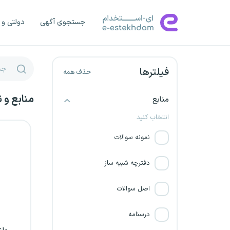
مجتمع تولیدی صنعتی یزد نیرو
جستجوی آگهی
دولتی و 
شهرداری اردبیل
پتروشیمی ارومیه خلیج فارس
فیلترها
حذف همه
شرکت کشت و صنعت مکران
منابع و 
منابع
شهرداری خراسان رضوی
انتخاب کنید
پتروشیمی ارغوان گستر ایلام
نمونه سوالات
خلیج فارس
دفترچه شبیه ساز
شهرداری اصفهان
اصل سوالات
دانشگاه علمی کاربردی
درسنامه
پتروشیمی صدف خلیج‌فارس