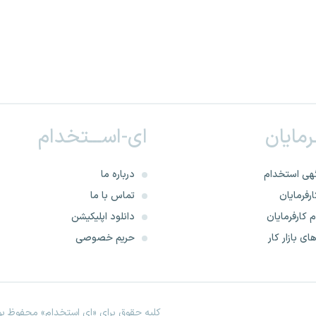
ـرمایان
ای-اســـتخدام
هی استخدام
درباره ما
رفرمایان
تماس با ما
 کارفرمایان
دانلود اپلیکیشن
ای بازار کار
حریم خصوصی
کلیه حقوق برای «ای استخدام» محفوظ بود