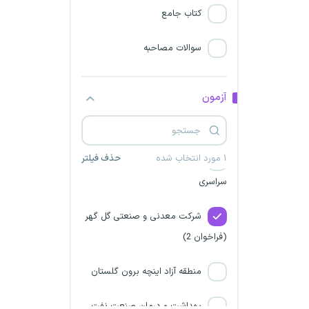
دانشگاه امام حسین
کتاب جامع
شرکت مترو منطقه اصفهان
سوالات مصاحبه
توزیع نیروی برق استان لرستان
آزمون
شرکت برق استان خراسان
شمالی
۱ مورد انتخاب شده
حذف فیلتر
شرکت‌های آب و فاضلاب
سراسری
شرکت معدنی و صنعتی گل گهر
(فراخوان 2)
منطقه آزاد اینچه برون گلستان
بهداشت و درمان صنعت نفت