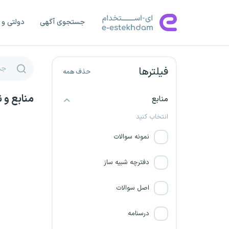
نیروگاه سیکل ترکیبی شهید کاوه
جستجوی آگهی
دولتی و 
موسسه ستاره مهر صبا
شرکت برق منطقه ای تهران
فیلترها
حذف همه
شرکت معراج گستر ماهشهر
منابع و 
منابع
شرکت قند چناران
انتخاب کنید
بابک مس ایرانیان
نمونه سوالات
کنکور فرهنگیان
دفترچه شبیه ساز
بانک توسعه تعاون
اصل سوالات
نیروگاه سیکل ترکیبی یزد
درسنامه