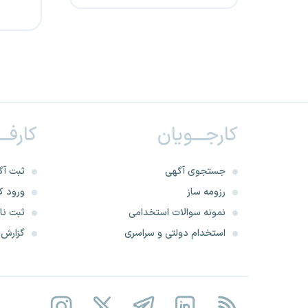
استخدام سد و نیروگاه چمشیر
فن و اندیشه کادوس خزر
بانک مشترک ایران- ونزوئلا
شرکت برق منطقه ای استان یزد
کارجـــویان
کارفــ
شرکت توزیع نیروی برق گیلان
جستجوی آگهی
ثبت آگ
توزیع نیروی برق استان
رزومه ساز
ورود کا
آذربایجان شرقی
نمونه سوالات استخدامی
ثبت نام
استخدام دولتی و سراسری
گزارش‌ه
شرکت پتروشیمی خراسان
موسسه مبین نظم امین
مادرتخصصی توانیر