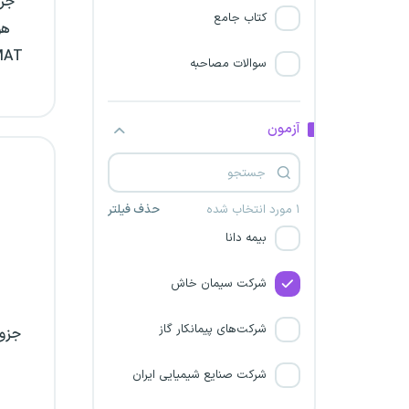
جزو
انرژی تامین فارس
کتاب جامع
هو
کارشناس رسمی مرکز وکلا و
GMAT آزمون ها
سوالات مصاحبه
کارشناسان رسمی
انتخاب حسابدار رسمی
آزمون
شرکت مهندسی تاسیسات و
انرژی تامین استان زنجان
۱ مورد انتخاب شده
حذف فیلتر
بیمه دانا
شرکت سیمان خاش
شرکت‌های پیمانکار گاز
جزوه
شرکت صنایع شیمیایی ایران