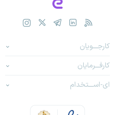
کارجـــویان
کارفـــرمایان
ای-اســـتخدام