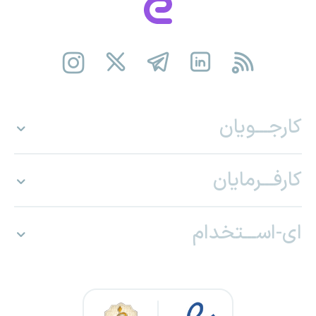
کارجـــویان
کارفـــرمایان
ای-اســـتخدام