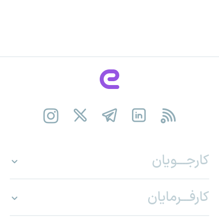
کارجـــویان
کارفـــرمایان