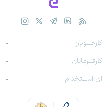
کارجـــویان
کارفـــرمایان
ای-اســـتخدام