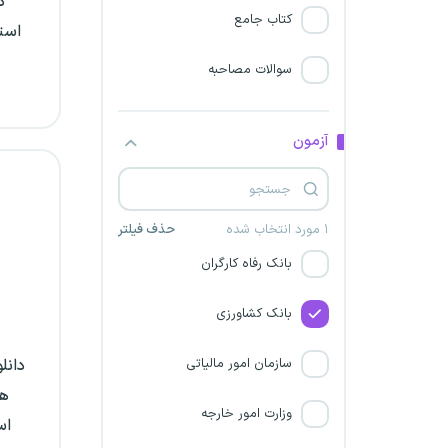
د
جذب نخبگان بخش خصوصی
کتاب جامع
است
وزارت نفت
سوالات مصاحبه
سازمان سنجش آموزش کشور
آزمون
بانک ملی ایران
شرکت فرودگاه‌های کشور
۱ مورد انتخاب شده
حذف فیلتر
بانک رفاه کارگران
بانک کشاورزی
سازمان امور مالیاتی
دانل
هم
وزارت امور خارجه
اس