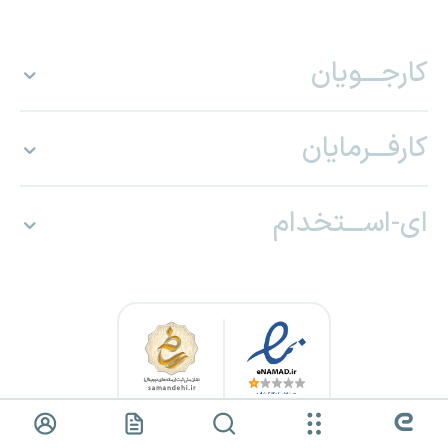
کارجـــویان
کارفـــرمایان
ای-اســـتخدام