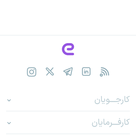
کارجـــویان
کارفـــرمایان