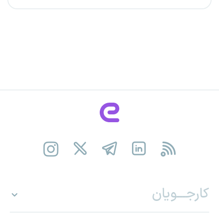
کارجـــویان