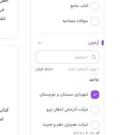
اصل 
مجتمع صنعتی معدنی مس
کتاب جامع
سونگون آذربایجان
تشر
سوالات مصاحبه
شرکت برق منطقه‌ای اصفهان
شهرداری آذربایجان شرقی
آزمون
شرکت آسایش گستر بوشهر
۱ مورد انتخاب شده
حذف فیلتر
شرکت توزیع نیروی برق استان
بوشهر
شهرداری سیستان و بلوچستان
شرکت آذرخش انتقال نیرو
کتاب 
اس
شرکت همیاران نظم و امنیت
آفرینان کرمانشاه