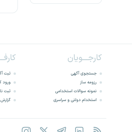
شرکت توزیع برق فارس
شهرداری البرز
کارگشای وحدت ایساتیس
کارجـــویان
کارفــ
شرکت سیمان صوفیان
شرکت برق استان قم
جستجوی آگهی
ثبت آگ
رزومه ساز
ورود کا
شهرداری هرمزگان
نمونه سوالات استخدامی
ثبت نام
استخدام دولتی و سراسری
گزارش‌ه
شرکت سهند راه ریل
شرکت توزیع نیروی برق خراسان
جنوبی