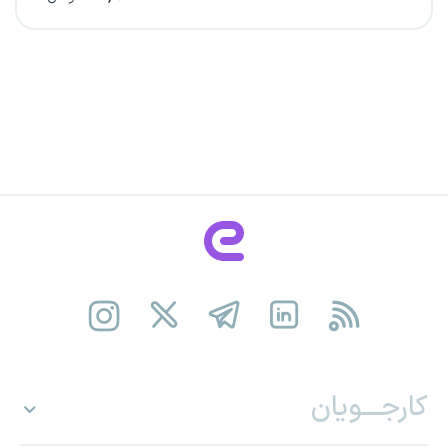
کارجـــویان