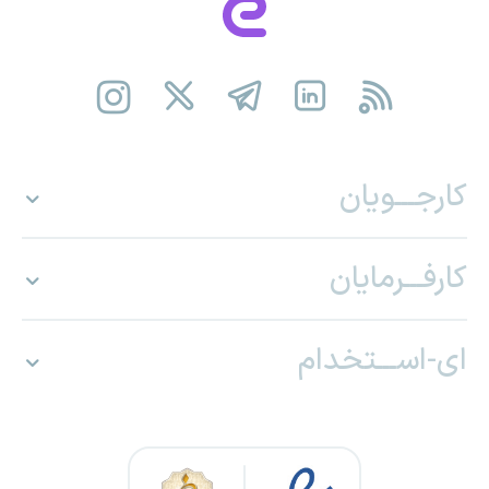
کارجـــویان
کارفـــرمایان
ای-اســـتخدام