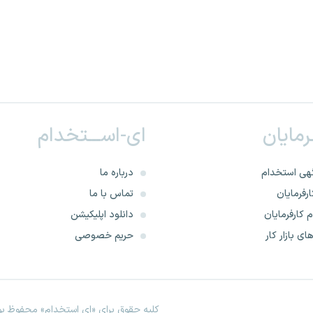
ـرمایان
ای-اســـتخدام
هی استخدام
درباره ما
رفرمایان
تماس با ما
 کارفرمایان
دانلود اپلیکیشن
ای بازار کار
حریم خصوصی
کلیه حقوق برای «ای استخدام» محفوظ بود