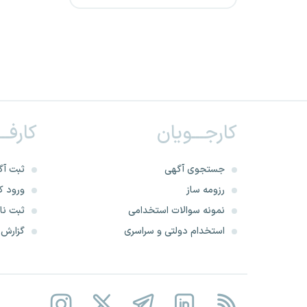
شرکت آرمان نیروی سبلان
شرکت پیمان غرب
شرکت پیمانکاری برق و صنعت
رایان
کارجـــویان
کارفــ
ارتش جمهوری اسلامی ایران
شرکت پاریز پیشرو صنعت
جستجوی آگهی
ثبت آگ
توسعه
رزومه ساز
ورود کا
نمونه سوالات استخدامی
ثبت نام
شرکت گهرروش سیرجان
استخدام دولتی و سراسری
گزارش‌ه
نیروی دریایی ارتش
شرکت آرن دژ پی