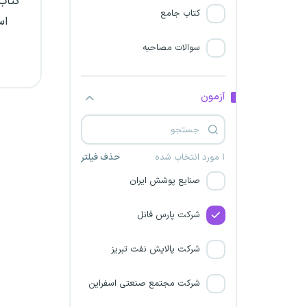
کتاب 
شرکت مهندسی اوژن تدبیر
کتاب جامع
اس
پارس
سوالات مصاحبه
شرکت گهر همکار
شرکت پژوهان قدرت نیرو
آزمون
شرکت گسترش و نوسازی
معادن خاورمیانه
۱ مورد انتخاب شده
حذف فیلتر
صنایع پوشش ایران
شرکت پارس فانل
شرکت پالایش نفت تبریز
شرکت مجتمع صنعتی اسفراین