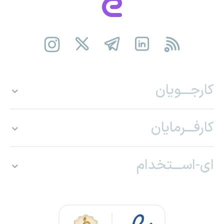
کارجـــویان
کارفـــرمایان
ای-اســـتخدام