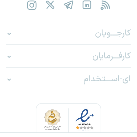
کارجـــویان
کارفـــرمایان
ای-اســـتخدام