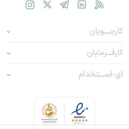
کارجـــویان
کارفـــرمایان
ای-اســـتخدام