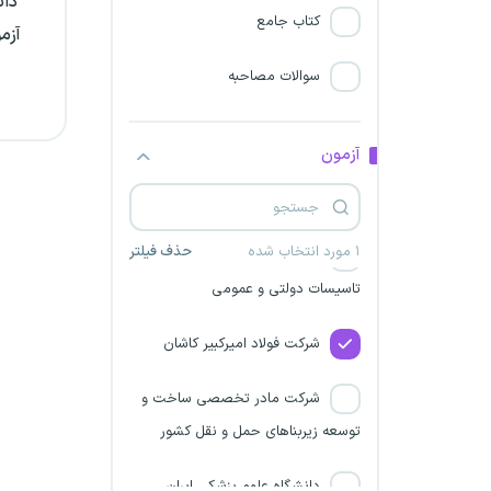
دان
کمیساریای عالی سازمان ملل
کتاب جامع
آزم
متحد
سوالات مصاحبه
شرکت فولاد خوزستان
سازمان بسیج مستضعفین
آزمون
شرکت خیام سپهر فولاد نیشابور
۱ مورد انتخاب شده
حذف فیلتر
سازمان مجری ساختمانها و
تاسیسات دولتی و عمومی
شرکت فولاد امیرکبیر کاشان
شرکت مادر تخصصی ساخت و
توسعه زیربناهای حمل و نقل کشور
دانشگاه علوم پزشکی ایران