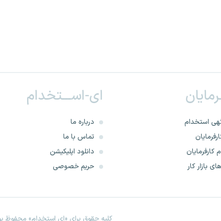
ـرمایان
ای-اســـتخدام
هی استخدام
درباره ما
رفرمایان
تماس با ما
 کارفرمایان
دانلود اپلیکیشن
ای بازار کار
حریم خصوصی
کلیه حقوق برای «ای استخدام» محفوظ بود