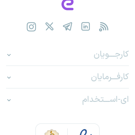
کارجـــویان
کارفـــرمایان
ای-اســـتخدام