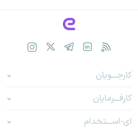
کارجـــویان
کارفـــرمایان
ای-اســـتخدام