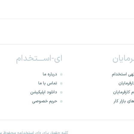
ـرمایان
ای-اســـتخدام
هی استخدام
درباره ما
رفرمایان
تماس با ما
 کارفرمایان
دانلود اپلیکیشن
ای بازار کار
حریم خصوصی
کلیه حقوق برای «ای استخدام» محفوظ بود