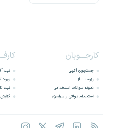
قضاوت - تصدی منصب قضا
بانک مرکزی جمهوری اسلامی
ایران
بانک صادرات ایران
کارجـــویان
کارفــ
وزارت جهاد کشاورزی
جستجوی آگهی
ثبت آگ
وزارت راه و شهرسازی
رزومه ساز
ورود کا
نمونه سوالات استخدامی
ثبت نام
کارشناس رسمی دادگستری
استخدام دولتی و سراسری
گزارش‌ه
آستان قدس رضوی
سازمان غذا و دارو