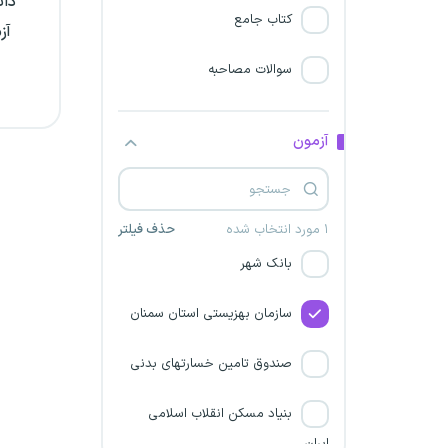
دان
قوه قضاییه
کتاب جامع
آز
بانک ملت
سوالات مصاحبه
وزارت بهداشت
آزمون
سازمان محیط زیست
بانک تجارت
۱ مورد انتخاب شده
حذف فیلتر
بانک شهر
سازمان بهزیستی استان سمنان
صندوق تامین خسارتهای بدنی
بنیاد مسکن انقلاب اسلامی
ایران