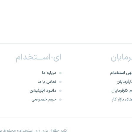
ـرمایان
ای-اســـتخدام
هی استخدام
درباره ما
رفرمایان
تماس با ما
 کارفرمایان
دانلود اپلیکیشن
ای بازار کار
حریم خصوصی
کلیه حقوق برای «ای استخدام» محفوظ بود