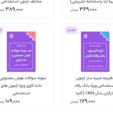
یه (با پاسخنامه تشریحی)
مختلف آزمون استخدامی
۳۸۹
,۰۰۰
۳۶۹
,۰۰۰
آموزش و پرورش (با پاسخنام
تومان
توم
تشریحی)
جدید
ج
فترچه شبیه ساز آزمون
نمونه سوالات هوش مصنوعی 
تخدامی ویژه بانک رفاه
داده کاوی ویژه آزمون های
کارگران سال 1404 (کلیه
استخدامی
۱۰۹
,۰۰۰
۱۷۹
,۰۰۰
مشاغل)
تومان
توم