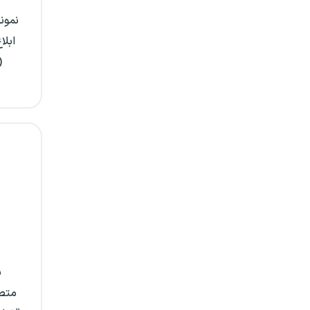
نمون
ابلا
(
ن
متصد