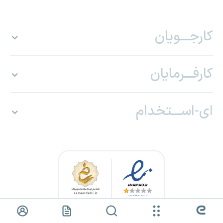
کارجـــویان
کارفـــرمایان
ای-اســـتخدام